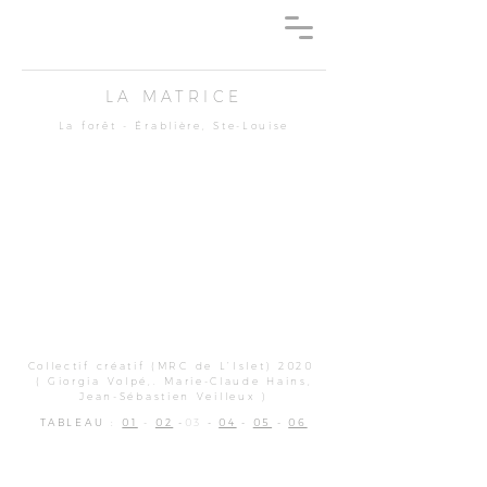
LA MATRICE
La forêt - Érablière, Ste-Louise
Collectif créatif (MRC de L’Islet) 2020
( Giorgia Volpé,. Marie-Claude Hains,
Jean-Sébastien Veilleux )
TABLEAU
:
01
-
02
-
03
-
04
-
05
-
06