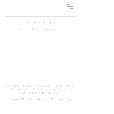
LA MATRICE
La forêt - Érablière, Ste-Louise
Collectif créatif (MRC de L’Islet) 2020
( Giorgia Volpé,. Marie-Claude Hains,
Jean-Sébastien Veilleux )
TABLEAU
:
01
-
02
-
03
-
04
-
05
-
06