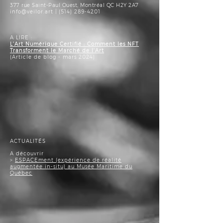
377 rue Saint-Paul Ouest, Montréal QC H2Y 2A7
info@veilor.art
|
(514) 289-4201
A LIRE :
L'Art Numérique Certifié : Comment les NFT
Transforment le Marché de l'Art
(Article de blog - mars 2024)
ACTUALITÉS
A découvrir
>
ESPACEment (expérience de réalité
augmentée in-situ) au Musée Maritime
du
Québec