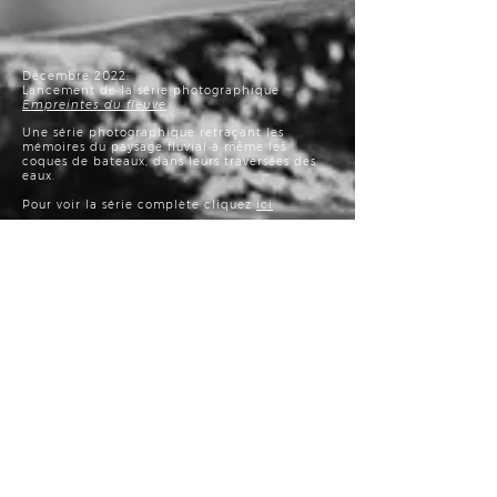
Décembre 2022:
Lancement de la série photographique
Empreintes du fleuve
Une série photographique retraçant les
mémoires du paysage fluvial à même les
coques de bateaux, dans leurs traversées des
eaux.
Pour voir la série complète cliquez
ici
Juin 2022:
Capsule vidéo Fabrique culturelle
Jean-Sébastien Veilleux: regard
photographique
écologique
22 novembre 2021
:
Le Conseil des arts et des lettres du Québec,
en collaboration avec Culture Capitale-
Nationale et Chaudière-Appalaches (CCNCA)
est heureux de décerner le Prix du CALQ –
Artiste de l’année en Chaudière-Appalaches
au photographe et cinémagraphe Jean-
Sébastien Veilleux.
Exposition photographique GARDIENS - (du
patrimoine agricole)
Musée de la Mémoire Vivante