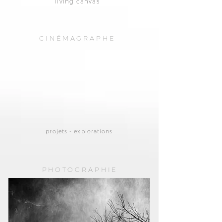
living canvas
CINÉMAGRAPHE
projets - explorations
PHOTOGRAPHIE