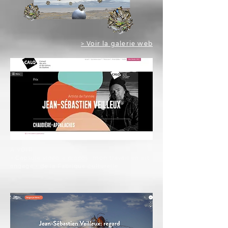
> Voir la galerie web
A VOIR :
>
Capsule vidéo a
propos
mon travail en art
engagé - de la Fabrique culturelle