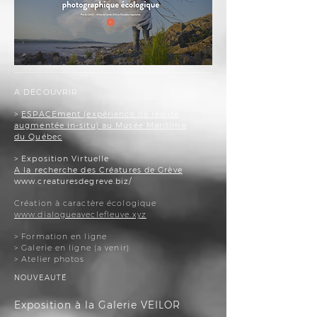
A DÉCOUVRIR
>
ESPACEment (expérience de réalité
augmentée in-situ) au Musée Maritime
du Québec
> Exposition Virtuelle
A la recherche des Créatures de Grève
www.creaturesdegreve.biz/
Création à caractère écologique
www.dialogueaveclefleuve.xyz
> Formation en ligne
> Galerie en ligne (a venir)
> Atelier photos
NOUVEAUTÉ
Exposition à la Galerie VEILOR